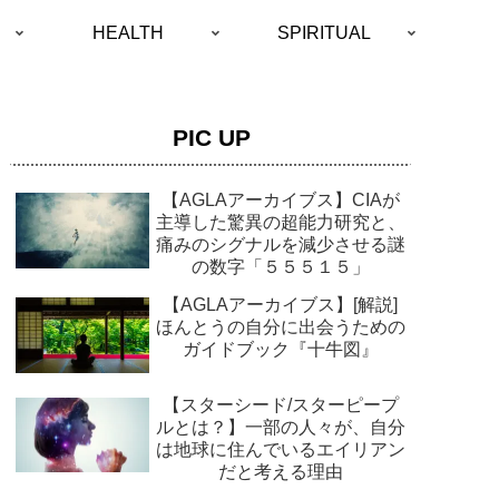
HEALTH
SPIRITUAL
PIC UP
【AGLAアーカイブス】CIAが
主導した驚異の超能力研究と、
痛みのシグナルを減少させる謎
の数字「５５５１５」
【AGLAアーカイブス】[解説]
ほんとうの自分に出会うための
ガイドブック『十牛図』
【スターシード/スターピープ
ルとは？】一部の人々が、自分
は地球に住んでいるエイリアン
だと考える理由