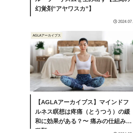
幻覚剤”アヤワスカ”】
2024.07
AGLAアーカイブス
【AGLAアーカイブス】マインドフ
ルネス瞑想は疼痛（とうつう）の緩
和に効果がある？〜 痛みの仕組みと
種類 〜