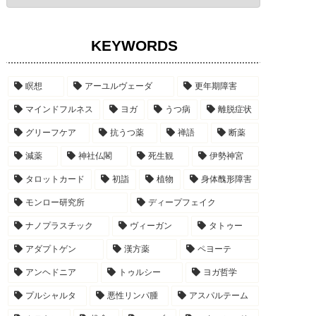
KEYWORDS
瞑想
アーユルヴェーダ
更年期障害
マインドフルネス
ヨガ
うつ病
離脱症状
グリーフケア
抗うつ薬
禅語
断薬
減薬
神社仏閣
死生観
伊勢神宮
タロットカード
初詣
植物
身体醜形障害
モンロー研究所
ディープフェイク
ナノプラスチック
ヴィーガン
タトゥー
アダプトゲン
漢方薬
ペヨーテ
アンヘドニア
トゥルシー
ヨガ哲学
プルシャルタ
悪性リンパ腫
アスパルテーム