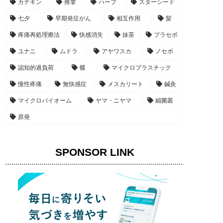
カテキン
推拿
ハーブ
スターシード
七夕
早期発症がん
相互作用
髪
疼痛再処理療法
快感消失
抹茶
プラセボ
ユナニ
ムドラ
アヤワスカ
ノセボ
認知的過負荷
蝶
マイクロプラスチック
慢性疼痛
無快感症
メスカリート
鍼灸
マイクロバイオーム
ヤマ・ニヤマ
細菌叢
原発
SPONSOR LINK