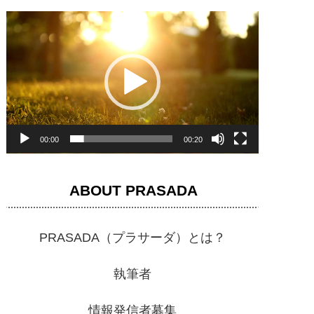
動
画
プ
レ
ー
ヤ
00:00
00:20
ー
ABOUT PRASADA
PRASADA（プラサーダ）とは？
執筆者
情報発信者募集