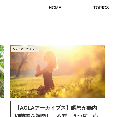
HOME
TOPICS
AGLAアーカイブス
【AGLAアーカイブス】瞑想が腸内
細菌叢を調節し、不安、うつ病、心