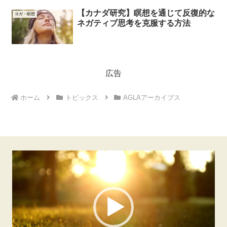
【カナダ研究】瞑想を通じて反復的な
ヨガ・瞑想
ネガティブ思考を克服する方法
広告
ホーム
トピックス
AGLAアーカイブス
動
画
プ
レ
ー