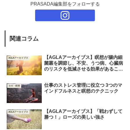
PRASADA編集部をフォローする
関連コラム
【AGLAアーカイブス】瞑想が腸内細
AGLAアーカイブス
菌叢を調節し、不安、うつ病、心臓病
のリスクを低減させる効果があること
が明らかに！
仕事のストレス管理に役立つ 3つのマ
ヨガ・瞑想
インドフルネスと瞑想のテクニック
【AGLAアーカイブス】「戦わずして
AGLAアーカイブス
勝つ！」ローズの美しい強さ