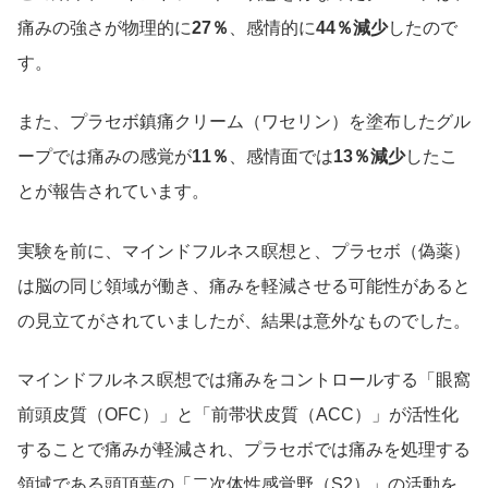
痛みの強さが物理的に
27％
、感情的に
44％減少
したので
す。
また、プラセボ鎮痛クリーム（ワセリン）を塗布したグル
ープでは痛みの感覚が
11％
、感情面では
13％減少
したこ
とが報告されています。
実験を前に、マインドフルネス瞑想と、プラセボ（偽薬）
は脳の同じ領域が働き、痛みを軽減させる可能性があると
の見立てがされていましたが、結果は意外なものでした。
マインドフルネス瞑想では痛みをコントロールする「眼窩
前頭皮質（OFC）」と「前帯状皮質（ACC）」が活性化
することで痛みが軽減され、プラセボでは痛みを処理する
領域である頭頂葉の「二次体性感覚野（S2）」の活動を