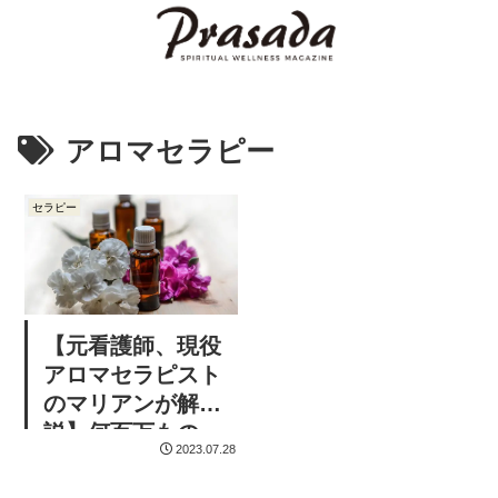
アロマセラピー
セラピー
【元看護師、現役
アロマセラピスト
のマリアンが解
説】何百万もの
2023.07.28
人々が信じてやま
ないアロマセラピ