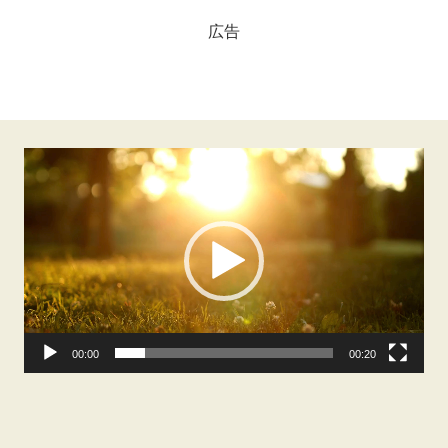
ーの効果 〜 医学
広告
会ではいまだ、そ
の効果に懐疑的な
理由
動
画
プ
レ
ー
ヤ
ー
00:00
00:20